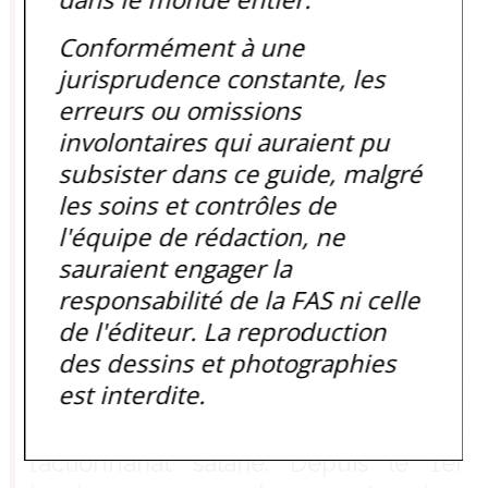
quelques années, passant de 2% en
Conformément à une
2009 à 20% en 2013 ! Cependant, le
jurisprudence constante, les
législateur semble avoir pris
erreurs ou omissions
conscience de cet excès de
involontaires qui auraient pu
prélèvement qui affecte
subsister dans ce guide, malgré
exclusivement les entreprises qui
les soins et contrôles de
réalisent un résultat économique
l'équipe de rédaction, ne
positif et en font profiter leurs salariés.
sauraient engager la
L’article 16 de la loi de financement de
responsabilité de la FAS ni celle
la sécurité sociale (LFSS) pour 2019 a
de l'éditeur. La reproduction
revu le taux du forfait social appliqué
des dessins et photographies
à la participation et à l’intéressement
est interdite.
pour favoriser ces institutions dans les
PME et TPE, ainsi que pour
l’actionnariat salarié. Depuis le 1er