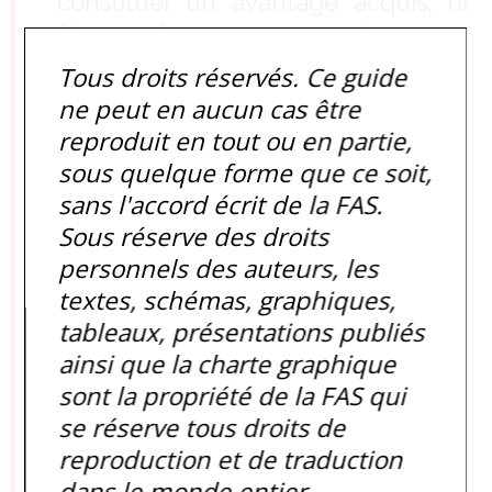
constituer un avantage acquis, ni
être prises en compte pour
apprécier si un bénéficiaire a perçu
Tous droits réservés. Ce guide
un salaire au moins égal au SMIC ;
ne peut en aucun cas être
elles bénéficient aussi d’un régime
reproduit en tout ou en partie,
social et fiscal de faveur (cf. ci-
sous quelque forme que ce soit,
après).
sans l'accord écrit de la FAS.
Sous réserve des droits
Le régime fiscal et social de faveur
personnels des auteurs, les
Pour l’entreprise :
les sommes
textes, schémas, graphiques,
versées constituent des charges
tableaux, présentations publiés
déductibles du résultat fiscal et sont
ainsi que la charte graphique
exonérées de charges sociales. Par
sont la propriété de la FAS qui
contre, elles sont soumises depuis
se réserve tous droits de
2009 à un forfait social qui a
reproduction et de traduction
augmenté de façon exponentielle en
dans le monde entier.